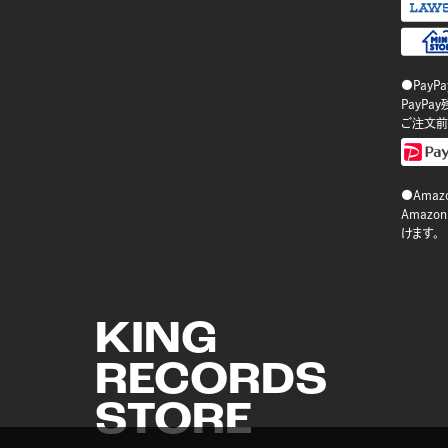
●PayP
PayP
ご注文前
●Amazo
Amaz
けます。
KING
RECORDS
STORE