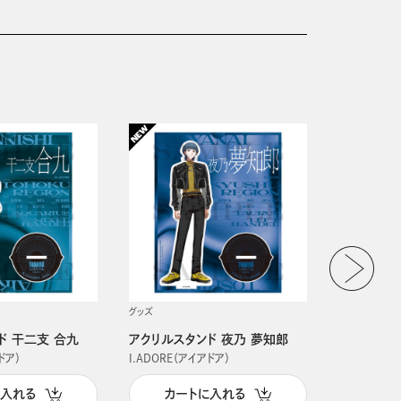
グッズ
グッズ
ド 干二支 合九
アクリルスタンド 夜乃 夢知郎
アクリルス
ドア）
I.ADORE（アイアドア）
I.ADORE（
に入れる
カートに入れる
カー