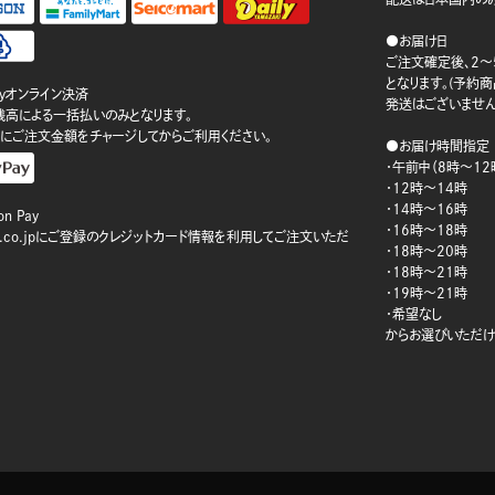
●お届け日
ご注文確定後、2～
となります。(予約
ayオンライン決済
発送はございません
ay残高による一括払いのみとなります。
にご注文金額をチャージしてからご利用ください。
●お届け時間指定
・午前中（8時～12
・12時～14時
・14時～16時
n Pay
・16時～18時
on.co.jpにご登録のクレジットカード情報を利用してご注文いただ
・18時～20時
・18時～21時
・19時～21時
・希望なし
からお選びいただけ