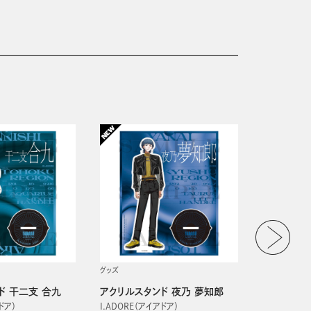
グッズ
グッズ
ド 干二支 合九
アクリルスタンド 夜乃 夢知郎
アクリルス
ドア）
I.ADORE（アイアドア）
I.ADORE（