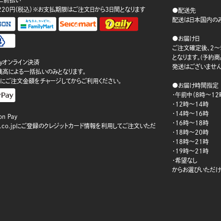
ニ前払い
220円（税込）※お支払期限はご注文日から3日間となります
●配送先
配送は日本国内のみ
●お届け日
ご注文確定後、2～
となります。(予約
ayオンライン決済
発送はございません
ay残高による一括払いのみとなります。
にご注文金額をチャージしてからご利用ください。
●お届け時間指定
・午前中（8時～12
・12時～14時
・14時～16時
n Pay
・16時～18時
on.co.jpにご登録のクレジットカード情報を利用してご注文いただ
・18時～20時
・18時～21時
・19時～21時
・希望なし
からお選びいただけ