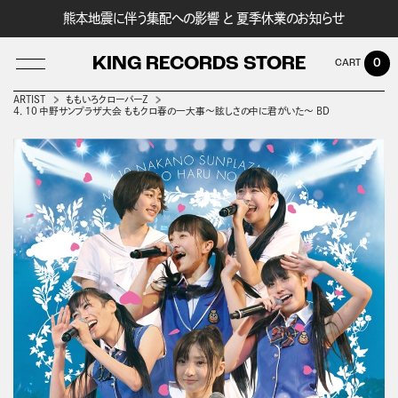
熊本地震に伴う集配への影響 と 夏季休業のお知らせ
KING RECORDS STORE
0
ARTIST
ももいろクローバーＺ
4．10 中野サンプラザ大会 ももクロ春の一大事～眩しさの中に君がいた～ BD
LOG IN