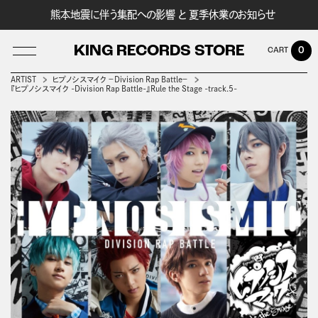
熊本地震に伴う集配への影響 と 夏季休業のお知らせ
KING RECORDS STORE
0
ARTIST
ヒプノシスマイク －Division Rap Battle－
『ヒプノシスマイク -Division Rap Battle-』Rule the Stage -track.5-
LOG IN