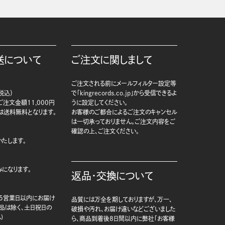
送について
ご注文に関しまして
ご注文される前にメールフィルター設定等
税込）
で「kingrecords.co.jp」から受信できるよ
注文金額11,000円
うに設定してください。
は送料無料となります。
お客様のご都合によるご注文のキャンセル
は一切承っておりません。ご注文内容をご
確認の上、ご注文ください。
たします。
になります。
返品・交換について
5営業日以内にお届け
品質には万全を期しておりますが、万一、
商品は除く、土日祝日の
破損や汚れ、お届け違いなどございました
)
ら、商品到着後8日間以内に弊社「お客様