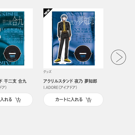
グッズ
グッズ
ド 干二支 合九
アクリルスタンド 夜乃 夢知郎
アクリルス
ドア）
I.ADORE（アイアドア）
I.ADORE（
に入れる
カートに入れる
カー