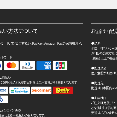
払い方法について
お届け・配
カード、コンビニ前払い、PayPay、Amazon Payからお選びいた
●送料
。
全国一律：770円（
※1回のご注文で、ご
ットカード
（税込）以上の場合
●配送業者
佐川急便がお届けい
ニ前払い
220円（税込）※お支払期限はご注文日から3日間となります
●配送先
配送は日本国内のみ
●お届け日
ご注文確定後、2～
となります。(予約
ayオンライン決済
発送はございません
ay残高による一括払いのみとなります。