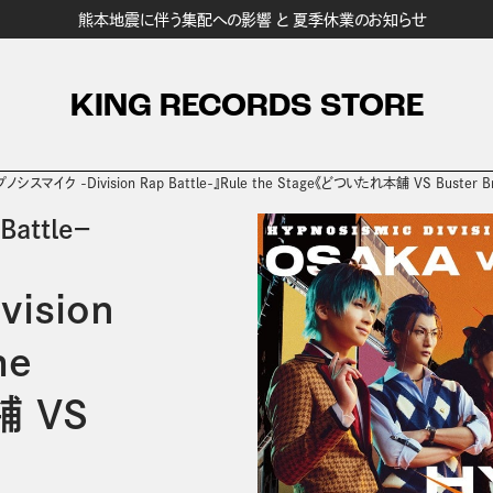
熊本地震に伴う集配への影響 と 夏季休業のお知らせ
KING RECORDS STORE
ノシスマイク -Division Rap Battle-』Rule the Stage《どついたれ本舗 VS Buster Bro
attle－
ision
he
舗 VS