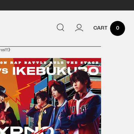
0
s!!!》