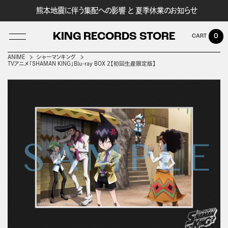
熊本地震に伴う集配への影響 と 夏季休業のお知らせ
KING RECORDS STORE
0
ANIME
シャーマンキング
TVアニメ「SHAMAN KING」Blu-ray BOX 2【初回生産限定版】
LOG IN