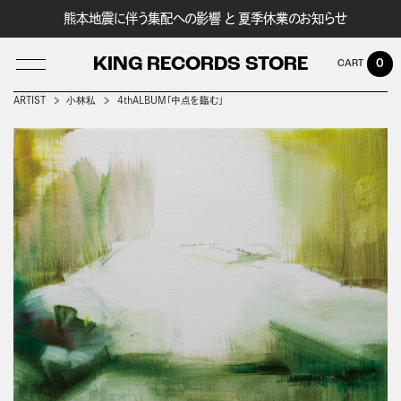
熊本地震に伴う集配への影響 と 夏季休業のお知らせ
KING RECORDS STORE
0
ARTIST
小林私
4thALBUM「中点を臨む」
LOG IN