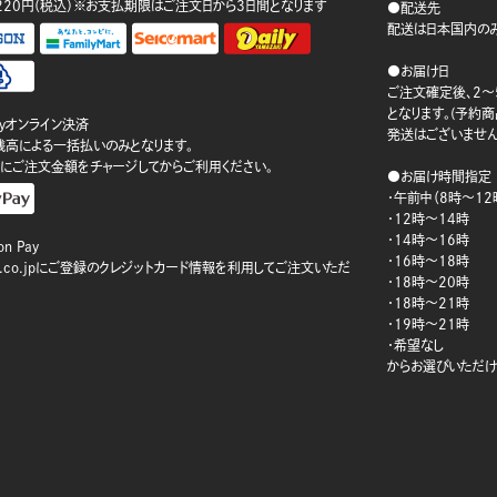
220円（税込）※お支払期限はご注文日から3日間となります
●配送先
配送は日本国内のみ
●お届け日
ご注文確定後、2～
となります。(予約
ayオンライン決済
発送はございません
ay残高による一括払いのみとなります。
にご注文金額をチャージしてからご利用ください。
●お届け時間指定
・午前中（8時～12
・12時～14時
・14時～16時
n Pay
・16時～18時
on.co.jpにご登録のクレジットカード情報を利用してご注文いただ
・18時～20時
・18時～21時
・19時～21時
・希望なし
からお選びいただけ