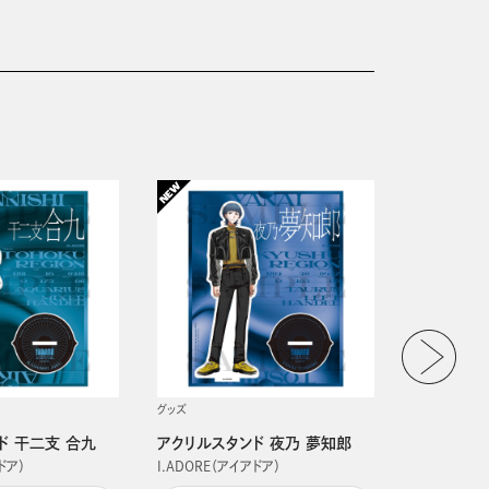
グッズ
グッズ
ド 干二支 合九
アクリルスタンド 夜乃 夢知郎
アクリルス
ドア）
I.ADORE（アイアドア）
I.ADORE（