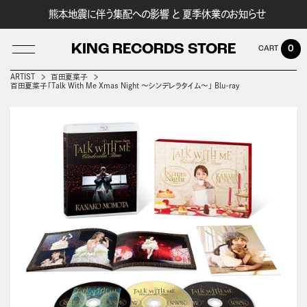
熊本地震に伴う集配への影響 と 夏季休業のお知らせ
KING RECORDS STORE
0
ARTIST
百田夏菜子
百田夏菜子「Talk With Me Xmas Night ～シンデレラタイム～」 Blu-ray
LOG IN