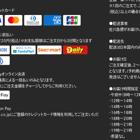
※1回のご注文で、ご
ットカード
（税込）以上の場合
●配送業者
佐川急便がお届けい
ニ前払い
220円（税込）※お支払期限はご注文日から3日間となります
●配送先
配送は日本国内のみ
●お届け日
ご注文確定後、2～
となります。(予約
ayオンライン決済
発送はございません
ay残高による一括払いのみとなります。
にご注文金額をチャージしてからご利用ください。
●お届け時間指定
・午前中（8時～12
・12時～14時
・14時～16時
n Pay
・16時～18時
on.co.jpにご登録のクレジットカード情報を利用してご注文いただ
・18時～20時
・18時～21時
・19時～21時
・希望なし