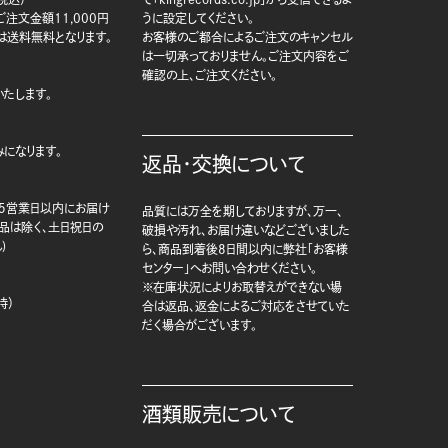
注文金額11,000円
うに設定してください。
は送料無料となります。
お客様のご都合によるご注文のキャンセル
は一切承っておりません。ご注文内容をご
確認の上、ご注文ください。
たします。
になります。
返品・交換について
5営業日以内にお届け
品質には万全を期しておりますが、万一、
商品は除く、土日祝日の
破損や汚れ、お届け違いなどございました
)
ら、商品到着後8日間以内に弊社「お客様
センター」へお問い合わせください。
※在庫状況によりお取替えができない場
時）
合は返品、返金によるご対応をさせていた
だく場合がございます。
酒類販売について