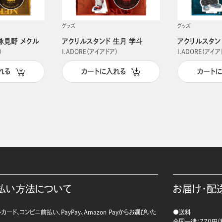
グッズ
グッズ
詠見野 メクル
アクリルスタンド 生月 学斗
アクリルスタン
）
I.ADORE（アイアドア）
I.ADORE（アイア
れる
カートに入れる
カート
払い方法について
お届け・配
カード、コンビニ前払い、PayPay、Amazon Payからお選びいた
●送料
。
全国一律：770円（