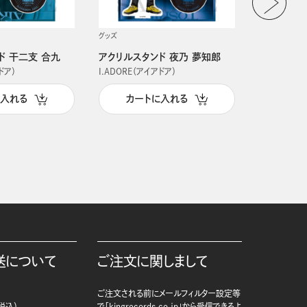
グッズ
グッズ
ド 干二支 合九
アクリルスタンド 夜乃 夢知郎
アクリルス
ドア）
I.ADORE（アイアドア）
I.ADORE（
に入れる
カートに入れる
カー
送について
ご注文に関しまして
ご注文される前にメールフィルター設定等
税込）
で「kingrecords.co.jp」から受信できるよ