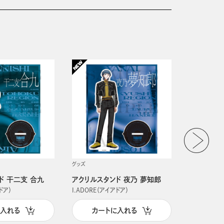
グッズ
グッズ
ド 干二支 合九
アクリルスタンド 夜乃 夢知郎
アクリルス
ドア）
I.ADORE（アイアドア）
I.ADORE（
に入れる
カートに入れる
カー