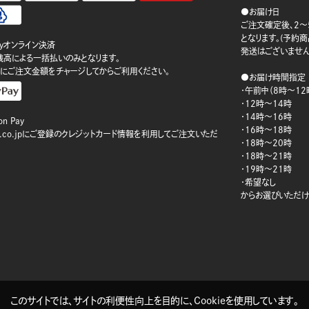
●お届け日
ご注文確定後、2～
となります。(予約
ayオンライン決済
発送はございません
ay残高による一括払いのみとなります。
にご注文金額をチャージしてからご利用ください。
●お届け時間指定
・午前中（8時～12
・12時～14時
・14時～16時
n Pay
・16時～18時
on.co.jpにご登録のクレジットカード情報を利用してご注文いただ
・18時～20時
・18時～21時
・19時～21時
・希望なし
からお選びいただけ
このサイトでは、サイトの利便性向上を目的に、Cookieを使用しています。