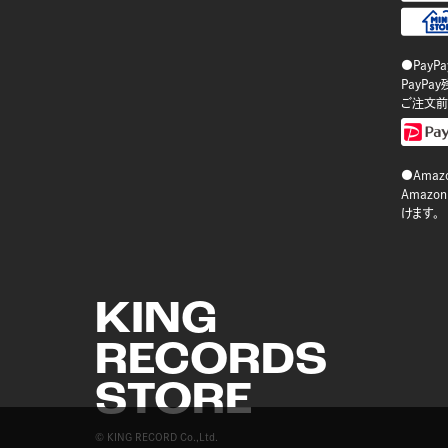
●PayP
PayP
ご注文前
●Amazo
Amaz
けます。
KING
RECORDS
STORE
© KING RECORD Co.,Ltd.