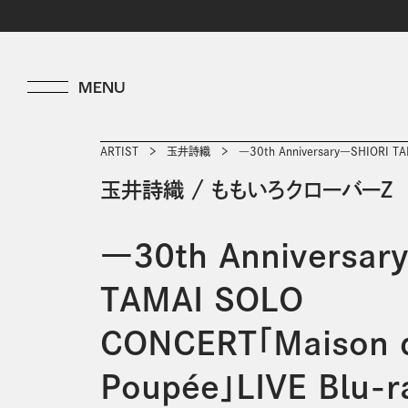
ARTIST
玉井詩織
―30th Anniversary―SHIORI TA
玉井詩織
/
ももいろクローバーＺ
―30th Anniversar
TAMAI SOLO
CONCERT「Maison 
Poupée」LIVE Blu-r