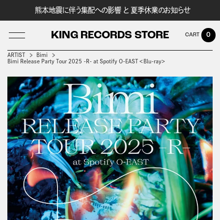
熊本地震に伴う集配への影響 と 夏季休業のお知らせ
KING RECORDS STORE
0
ARTIST
Bimi
Bimi Release Party Tour 2025 -R- at Spotify O-EAST ＜Blu-ray＞
LOG IN