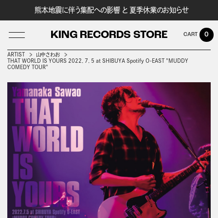
熊本地震に伴う集配への影響 と 夏季休業のお知らせ
KING RECORDS STORE
0
ARTIST
山中さわお
THAT WORLD IS YOURS 2022．7．5 at SHIBUYA Spotify O-EAST "MUDDY
COMEDY TOUR"
LOG IN