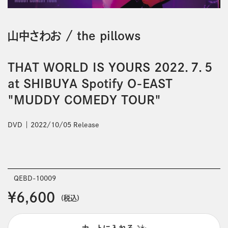
山中さわお
/
the pillows
THAT WORLD IS YOURS 2022．7．5
at SHIBUYA Spotify O-EAST
"MUDDY COMEDY TOUR"
DVD
2022/10/05 Release
QEBD-10009
￥6,600
(税込)