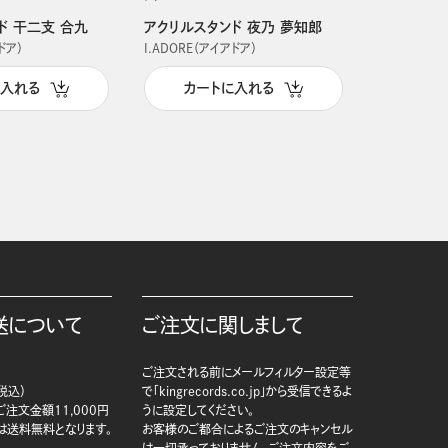
ド 干二支 合九
アクリルスタンド 夜乃 夢知郎
アクリルス
ドア）
I.ADORE（アイアドア）
I.ADORE（
に入れる
カートに入れる
カー
送について
ご注文に関しまして
ご注文される前にメールフィルター設定等
税込）
で「kingrecords.co.jp」から受信できるよ
注文金額11,000円
うに設定してください。
は送料無料となります。
お客様のご都合によるご注文のキャンセル
は一切承っておりません。ご注文内容をご