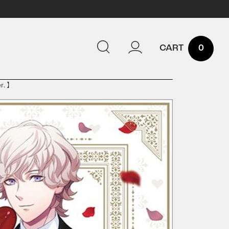
0
r．】