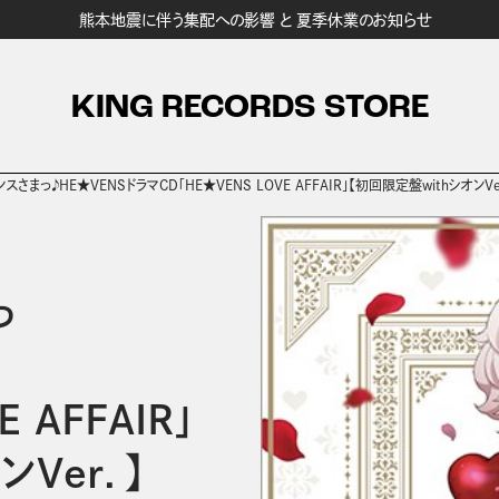
熊本地震に伴う集配への影響 と 夏季休業のお知らせ
KING RECORDS STORE
さまっ♪HE★VENSドラマCD「HE★VENS LOVE AFFAIR」【初回限定盤withシオンVe
っ
 AFFAIR」
Ver．】