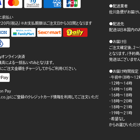
●配送業者
佐川急便がお届けい
ニ前払い
220円（税込）※お支払期限はご注文日から3日間となります
●配送先
配送は日本国内のみ
●お届け日
ご注文確定後、2～
となります。(予約
ayオンライン決済
発送はございません
ay残高による一括払いのみとなります。
にご注文金額をチャージしてからご利用ください。
●お届け時間指定
・午前中（8時～12
・12時～14時
・14時～16時
n Pay
・16時～18時
on.co.jpにご登録のクレジットカード情報を利用してご注文いただ
・18時～20時
・18時～21時
・19時～21時
・希望なし
からお選びいただけ