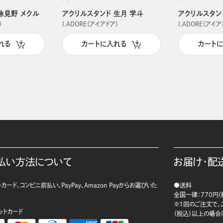
詠見野 メクル
アクリルスタンド 生月 学斗
アクリルスタン
）
I.ADORE（アイアドア）
I.ADORE（アイア
れる
カートに入れる
カート
払い方法について
お届け・配
カード、コンビニ前払い、PayPay、Amazon Payからお選びいた
●送料
。
全国一律：770円（
※1回のご注文で、ご
ットカード
（税込）以上の場合