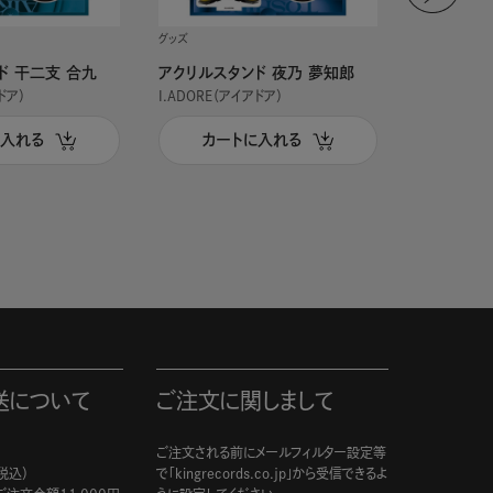
グッズ
グッズ
ド 干二支 合九
アクリルスタンド 夜乃 夢知郎
アクリルス
ドア）
I.ADORE（アイアドア）
I.ADORE（
に入れる
カートに入れる
カー
送について
ご注文に関しまして
ご注文される前にメールフィルター設定等
税込）
で「kingrecords.co.jp」から受信できるよ