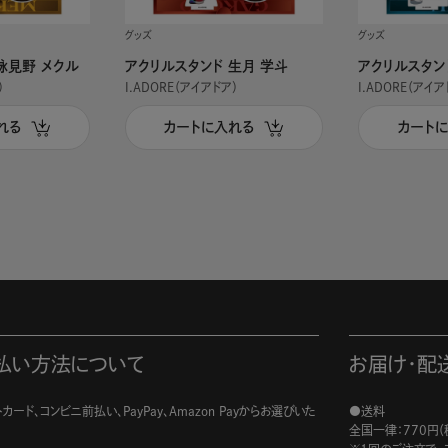
グッズ
グッズ
詠見野 メクル
アクリルスタンド 生月 学斗
アクリルスタン
）
I.ADORE（アイアドア）
I.ADORE（アイア
れる
カートに入れる
カート
払い方法について
お届け・配
カード、コンビニ前払い、PayPay、Amazon Payからお選びいた
●送料
。
全国一律：770円（