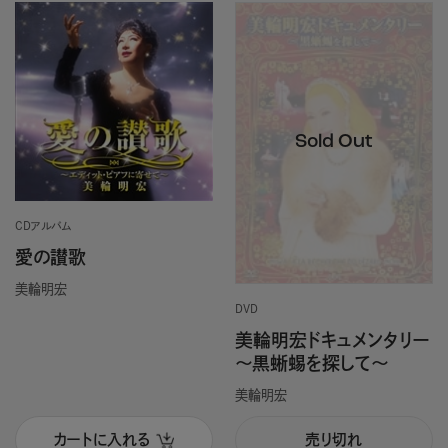
CDアルバム
愛の讃歌
美輪明宏
DVD
美輪明宏ドキュメンタリー
～黒蜥蜴を探して～
美輪明宏
カートに入れる
売り切れ