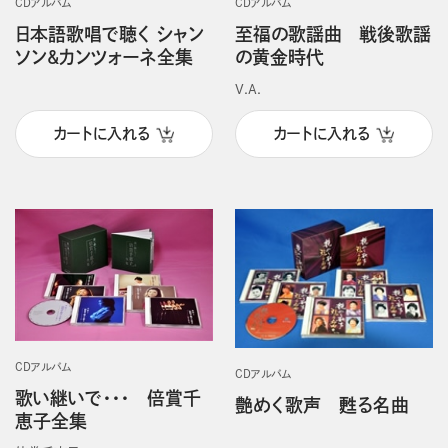
CDアルバム
CDアルバム
日本語歌唱で聴く シャン
至福の歌謡曲 戦後歌謡
ソン&カンツォーネ全集
の黄金時代
V.A.
カートに入れる
カートに入れる
CDアルバム
CDアルバム
歌い継いで・・・ 倍賞千
艶めく歌声 甦る名曲
恵子全集