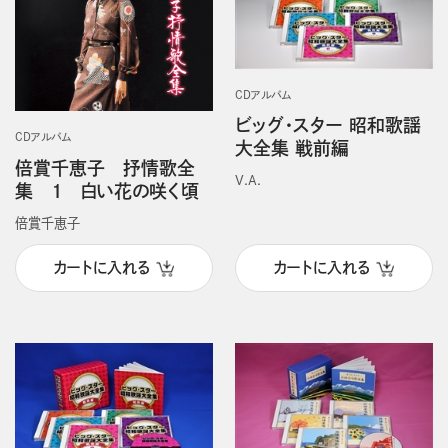
CDアルバム
ビッグ・スター 昭和歌謡
CDアルバム
大全集 戦前編
倍賞千恵子 抒情歌全
V.A.
集 １ 白い花の咲く頃
倍賞千恵子
カートに入れる
カートに入れる