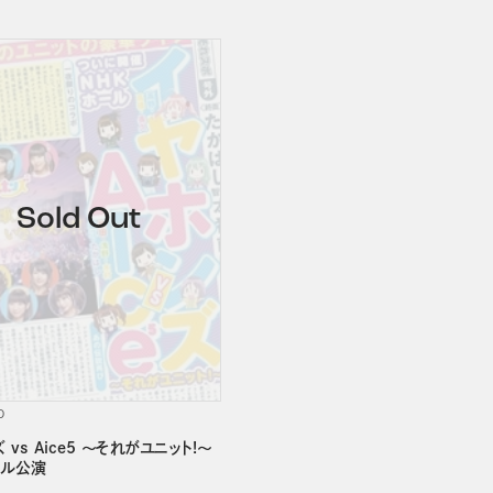
D
 vs Aice5 ～それがユニット!～
ール公演