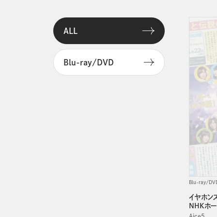
ALL
Blu-ray/DVD
Blu-ray/DV
イヤホンズ
NHKホ
Aice5