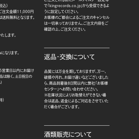
税込）
で「kingrecords.co.jp」から受信できるよ
注文金額11,000円
うに設定してください。
は送料無料となります。
お客様のご都合によるご注文のキャンセル
は一切承っておりません。ご注文内容をご
確認の上、ご注文ください。
たします。
になります。
返品・交換について
5営業日以内にお届け
品質には万全を期しておりますが、万一、
商品は除く、土日祝日の
破損や汚れ、お届け違いなどございました
)
ら、商品到着後8日間以内に弊社「お客様
センター」へお問い合わせください。
※在庫状況によりお取替えができない場
時）
合は返品、返金によるご対応をさせていた
だく場合がございます。
酒類販売について