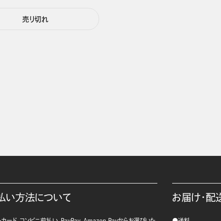
売り切れ
払い方法について
お届け・配
カード、コンビニ前払い、PayPay、Amazon Payからお選びいた
●送料