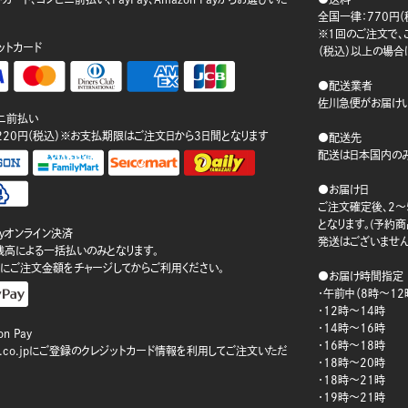
。
全国一律：770円（
※1回のご注文で、ご
ットカード
（税込）以上の場合
●配送業者
佐川急便がお届けい
ニ前払い
220円（税込）※お支払期限はご注文日から3日間となります
●配送先
配送は日本国内のみ
●お届け日
ご注文確定後、2～
となります。(予約
ayオンライン決済
発送はございません
ay残高による一括払いのみとなります。
にご注文金額をチャージしてからご利用ください。
●お届け時間指定
・午前中（8時～12
・12時～14時
・14時～16時
n Pay
・16時～18時
on.co.jpにご登録のクレジットカード情報を利用してご注文いただ
・18時～20時
・18時～21時
・19時～21時