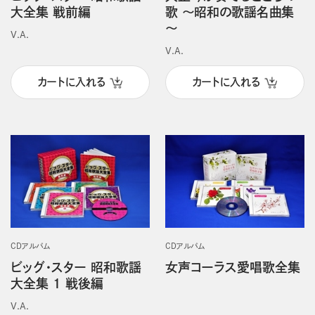
大全集 戦前編
歌 ～昭和の歌謡名曲集
～
V.A.
V.A.
カートに入れる
カートに入れる
CDアルバム
CDアルバム
ビッグ・スター 昭和歌謡
女声コーラス愛唱歌全集
大全集 1 戦後編
V.A.