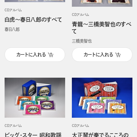
CDアルバム
CDアルバム
白虎～春日八郎のすべて
青龍～三橋美智也のすべ
春日八郎
て
三橋美智也
カートに入れる
カートに入れる
CDアルバム
CDアルバム
ビッグ・スター 昭和歌謡
大正琴が奏でるこころの