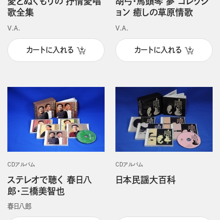
愛とぬくもりの 抒情愛唱
胡弓・馬頭琴 夢 コレクシ
歌全集
ョン 癒しの草原情歌
V.A.
V.A.
カートに入れる
カートに入れる
CDアルバム
CDアルバム
ステレオで聴く 春日八
日本民謡大百科
郎・三橋美智也
春日八郎