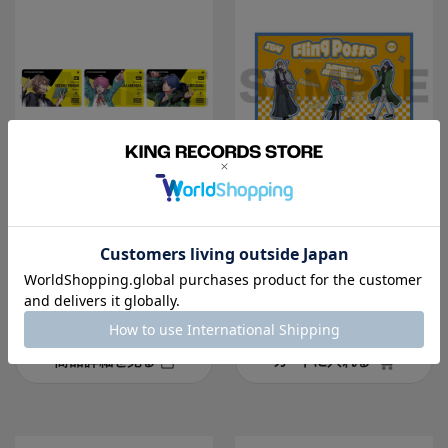
グッズ
グッズ
ホロモデル本体 シリアル
ブランケット(MOVIE CA
カード Fling Posse
FE ver.) Fling Posse
ヒプノシスマイク －Division Rap
ヒプノシスマイク －Division Rap
Battle－
Battle－
商品詳細を見る
カートに入れる