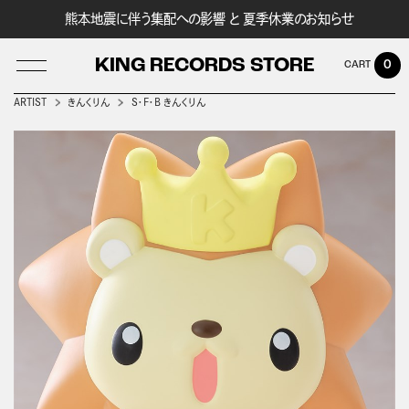
熊本地震に伴う集配への影響 と 夏季休業のお知らせ
KING RECORDS STORE
0
ARTIST
きんくりん
S・F・B きんくりん
LOG IN