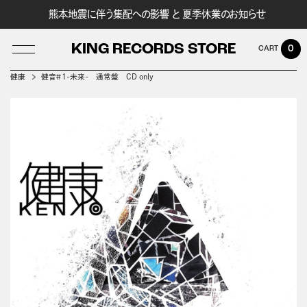
熊本地震に伴う集配への影響 と 夏季休業のお知らせ
KING RECORDS STORE
0
健康
健音＃1-未来- 通常盤 CD only
LOG IN