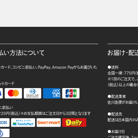
払い方法について
お届け・配
カード、コンビニ前払い、PayPay、Amazon Payからお選びいた
●送料
。
全国一律：770円（
※1回のご注文で、ご
ットカード
（税込）以上の場合
●配送業者
佐川急便がお届けい
ニ前払い
220円（税込）※お支払期限はご注文日から3日間となります
●配送先
配送は日本国内のみ
●お届け日
ご注文確定後、2～