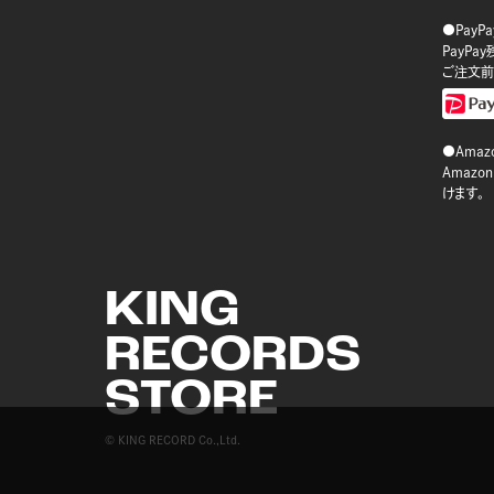
●PayP
PayP
ご注文前
●Amazo
Amaz
けます。
KING
RECORDS
STORE
© KING RECORD Co.,Ltd.