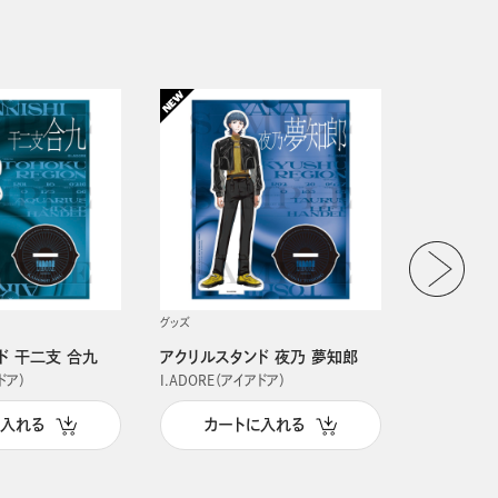
グッズ
グッズ
ド 干二支 合九
アクリルスタンド 夜乃 夢知郎
アクリルス
ドア）
I.ADORE（アイアドア）
I.ADORE（
に入れる
カートに入れる
カー