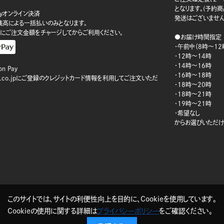
となります。(予約
ayオンライン決済
発送はございません
ay残高による一括払いのみとなります。
にご注文金額をチャージしてからご利用ください。
●お届け時間指定
・午前中（8時～12
・12時～14時
・14時～16時
n Pay
・16時～18時
on.co.jpにご登録のクレジットカード情報を利用してご注文いただ
・18時～20時
・18時～21時
・19時～21時
・希望なし
からお選びいただけ
このサイトでは、サイトの利便性向上を目的に、Cookieを使用しています。
Cookieの使用に関する詳細は
プライバシーポリシー
をご確認ください。