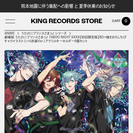
熊本地震に伴う集配への影響 と 夏季休業のお知らせ
KING RECORDS STORE
0
ANIME
うたの☆プリンスさまっ♪ シリーズ
劇場版 うたの☆プリンスさまっ♪ TABOO NIGHT XXXX【初回限定版】BD+描きおろしちび
キャライラスト（ソロ衣装Ver.）アクリルキーホルダー4個セット
LOG IN