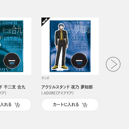
グッズ
グッズ
ド 干二支 合九
アクリルスタンド 夜乃 夢知郎
アクリルス
ドア）
I.ADORE（アイアドア）
I.ADORE（
に入れる
カートに入れる
カー