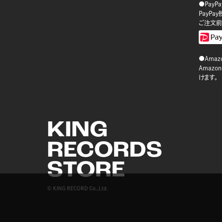
●PayP
PayP
ご注文前
●Amazo
Amaz
けます。
KING
RECORDS
STORE
© KING RECORD Co.,Ltd.