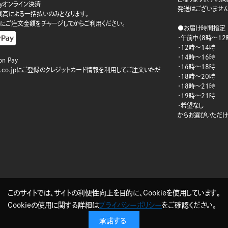
ayオンライン決済
発送はございません
ay残高による一括払いのみとなります。
にご注文金額をチャージしてからご利用ください。
●お届け時間指定
・午前中（8時～12
・12時～14時
・14時～16時
n Pay
・16時～18時
on.co.jpにご登録のクレジットカード情報を利用してご注文いただ
・18時～20時
・18時～21時
・19時～21時
・希望なし
からお選びいただけ
このサイトでは、サイトの利便性向上を目的に、Cookieを使用しています。
Cookieの使用に関する詳細は
プライバシーポリシー
をご確認ください。
承諾する