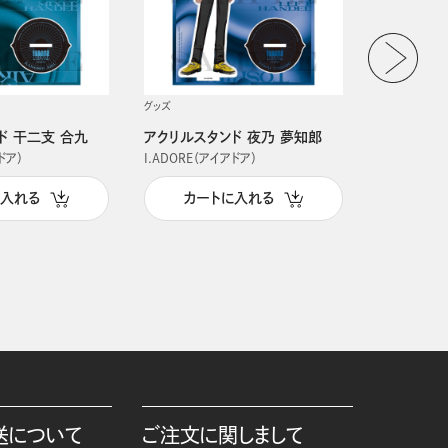
グッズ
グッズ
ド 干二支 合九
アクリルスタンド 夜乃 夢知郎
アクリルス
ドア）
I.ADORE（アイアドア）
I.ADORE（
に入れる
カートに入れる
カー
送について
ご注文に関しまして