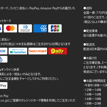
カード、コンビニ前払い、PayPay、Amazon Payからお選びいた
●送料
。
全国一律：770円（
※1回のご注文で、ご
ットカード
（税込）以上の場合
●配送業者
佐川急便がお届けい
ニ前払い
220円（税込）※お支払期限はご注文日から3日間となります
●配送先
配送は日本国内のみ
●お届け日
ご注文確定後、2～
となります。(予約
ayオンライン決済
発送はございません
ay残高による一括払いのみとなります。
にご注文金額をチャージしてからご利用ください。
●お届け時間指定
・午前中（8時～12
・12時～14時
・14時～16時
n Pay
・16時～18時
on.co.jpにご登録のクレジットカード情報を利用してご注文いただ
・18時～20時