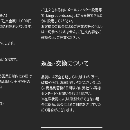
ご注文される前にメールフィルター設定等
税込）
で「kingrecords.co.jp」から受信できるよ
注文金額11,000円
うに設定してください。
は送料無料となります。
お客様のご都合によるご注文のキャンセル
は一切承っておりません。ご注文内容をご
確認の上、ご注文ください。
たします。
になります。
返品・交換について
5営業日以内にお届け
品質には万全を期しておりますが、万一、
商品は除く、土日祝日の
破損や汚れ、お届け違いなどございました
)
ら、商品到着後8日間以内に弊社「お客様
センター」へお問い合わせください。
※在庫状況によりお取替えができない場
時）
合は返品、返金によるご対応をさせていた
だく場合がございます。