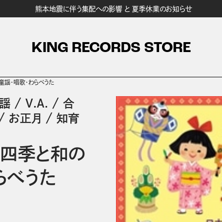
熊本地震に伴う集配への影響 と 夏季休業のお知らせ
KING RECORDS STORE
童謡・唱歌・わらべうた
童謡
/
V.A.
/
合
/
お正月
/
知育
の四季と和の
らべうた