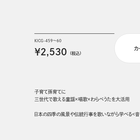
KICG-459～60
カ
￥2,530
(税込)
子育て孫育てに

三世代で歌える童謡×唱歌×わらべうたを大活用

日本の四季の風景や伝統行事を歌いながら学べる<音