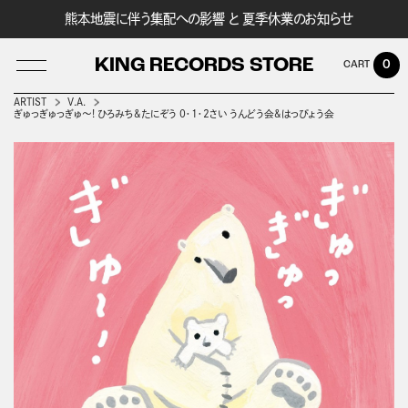
熊本地震に伴う集配への影響 と 夏季休業のお知らせ
KING RECORDS STORE
0
ARTIST
V.A.
ぎゅっぎゅっぎゅ～! ひろみち&たにぞう 0・1・2さい うんどう会&はっぴょう会
LOG IN