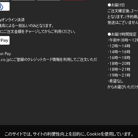
●お届け日
ご注文確定後、2～
となります。(予約
ayオンライン決済
発送はございません
ay残高による一括払いのみとなります。
にご注文金額をチャージしてからご利用ください。
●お届け時間指定
・午前中（8時～12
・12時～14時
・14時～16時
n Pay
・16時～18時
on.co.jpにご登録のクレジットカード情報を利用してご注文いただ
・18時～20時
・18時～21時
・19時～21時
・希望なし
からお選びいただけ
このサイトでは、サイトの利便性向上を目的に、Cookieを使用しています。