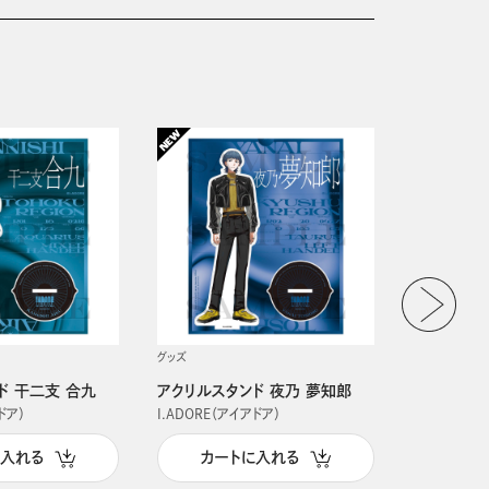
グッズ
グッズ
ド 干二支 合九
アクリルスタンド 夜乃 夢知郎
アクリルス
ドア）
I.ADORE（アイアドア）
I.ADORE（
に入れる
カートに入れる
カー