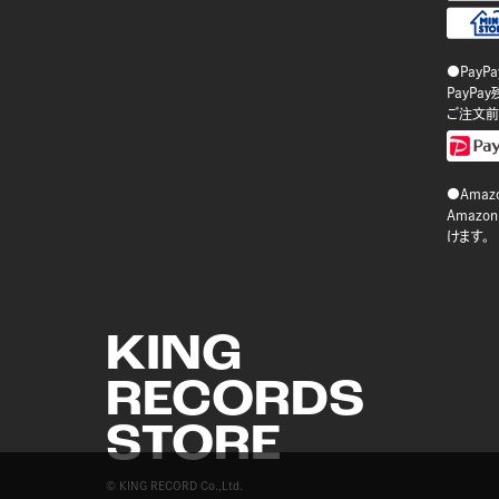
●PayP
PayP
ご注文前
●Amazo
Amaz
けます。
KING
RECORDS
STORE
© KING RECORD Co.,Ltd.