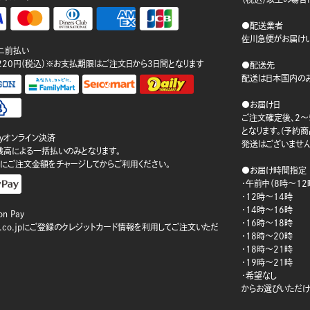
●配送業者
佐川急便がお届けい
ニ前払い
220円（税込）※お支払期限はご注文日から3日間となります
●配送先
配送は日本国内のみ
●お届け日
ご注文確定後、2～
となります。(予約
ayオンライン決済
発送はございません
ay残高による一括払いのみとなります。
にご注文金額をチャージしてからご利用ください。
●お届け時間指定
・午前中（8時～12
・12時～14時
・14時～16時
n Pay
・16時～18時
on.co.jpにご登録のクレジットカード情報を利用してご注文いただ
・18時～20時
・18時～21時
・19時～21時
・希望なし
からお選びいただけ