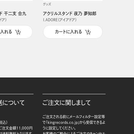
グッズ
グッズ
ド 干二支 合九
アクリルスタンド 夜乃 夢知郎
アクリルス
ドア）
I.ADORE（アイアドア）
I.ADORE（
に入れる
カートに入れる
カー
送について
ご注文に関しまして
ご注文される前にメールフィルター設定等
税込）
で「kingrecords.co.jp」から受信できるよ
注文金額11,000円
うに設定してください。
は送料無料となります。
お客様のご都合によるご注文のキャンセル