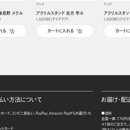
グッズ
グッズ
詠見野 メクル
アクリルスタンド 生月 学斗
アクリルスタン
）
I.ADORE（アイアドア）
I.ADORE（アイア
れる
カートに入れる
カート
払い方法について
お届け・配
カード、コンビニ前払い、PayPay、Amazon Payからお選びいた
●送料
。
全国一律：770円（
※1回のご注文で、ご
ットカード
（税込）以上の場合