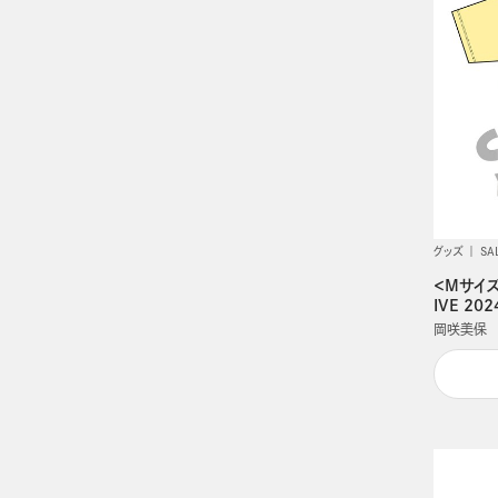
グッズ
SA
＜Mサイズ＞
IVE 2
岡咲美保