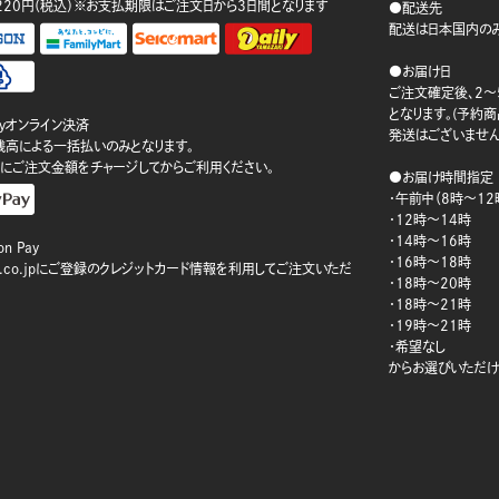
220円（税込）※お支払期限はご注文日から3日間となります
●配送先
配送は日本国内のみ
●お届け日
ご注文確定後、2～
となります。(予約
ayオンライン決済
発送はございません
ay残高による一括払いのみとなります。
にご注文金額をチャージしてからご利用ください。
●お届け時間指定
・午前中（8時～12
・12時～14時
・14時～16時
n Pay
・16時～18時
on.co.jpにご登録のクレジットカード情報を利用してご注文いただ
・18時～20時
・18時～21時
・19時～21時
・希望なし
からお選びいただけ