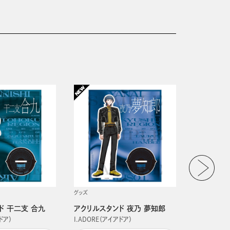
グッズ
グッズ
ド 干二支 合九
アクリルスタンド 夜乃 夢知郎
アクリルス
ドア）
I.ADORE（アイアドア）
I.ADORE（