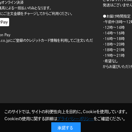
ayオンライン決済
発送はございません
ay残高による一括払いのみとなります。
にご注文金額をチャージしてからご利用ください。
●お届け時間指定
・午前中（8時～12
・12時～14時
・14時～16時
n Pay
・16時～18時
on.co.jpにご登録のクレジットカード情報を利用してご注文いただ
・18時～20時
・18時～21時
・19時～21時
・希望なし
からお選びいただけ
このサイトでは、サイトの利便性向上を目的に、Cookieを使用しています。
Cookieの使用に関する詳細は
プライバシーポリシー
をご確認ください。
承諾する