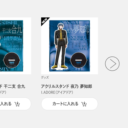
グッズ
グッズ
ド 干二支 合九
アクリルスタンド 夜乃 夢知郎
アクリルス
ドア）
I.ADORE（アイアドア）
I.ADORE（
に入れる
カートに入れる
カー