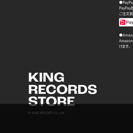
●PayP
PayP
ご注文前
●Amazo
Amaz
けます。
KING
RECORDS
STORE
© KING RECORD Co.,Ltd.