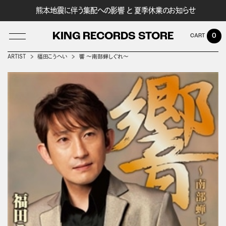
熊本地震に伴う集配への影響 と 夏季休業のお知らせ
KING RECORDS STORE
0
ARTIST
福田こうへい
響 ～南部蝉しぐれ～
LOG IN