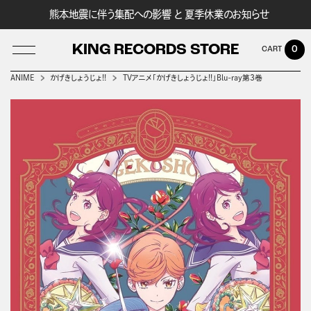
熊本地震に伴う集配への影響 と 夏季休業のお知らせ
KING RECORDS STORE
0
ANIME
かげきしょうじょ!!
TVアニメ「かげきしょうじょ!!」Blu-ray第3巻
LOG IN