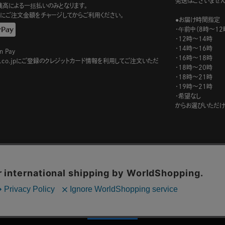
発送はございません
ay残高による一括払いのみとなります。
にご注文金額をチャージしてからご利用ください。
●お届け時間指定
・午前中（8時～12
・12時～14時
・14時～16時
n Pay
・16時～18時
on.co.jpにご登録のクレジットカード情報を利用してご注文いただ
・18時～20時
・18時～21時
・19時～21時
・希望なし
からお選びいただけ
このサイトでは、サイトの利便性向上を目的に、Cookieを使用しています。
Cookieの使用に関する詳細は
プライバシーポリシー
をご確認ください。
承諾する