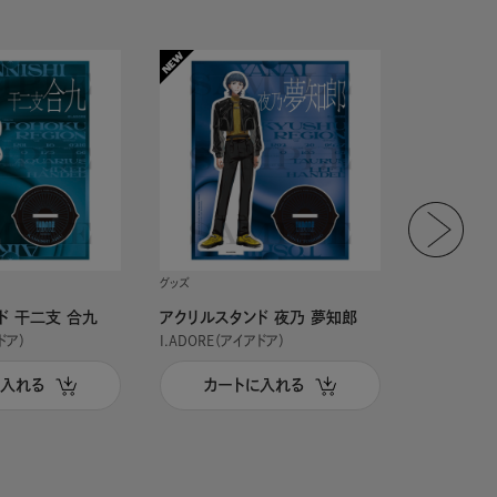
グッズ
グッズ
ド 干二支 合九
アクリルスタンド 夜乃 夢知郎
アクリルス
ドア）
I.ADORE（アイアドア）
I.ADORE（
に入れる
カートに入れる
カー