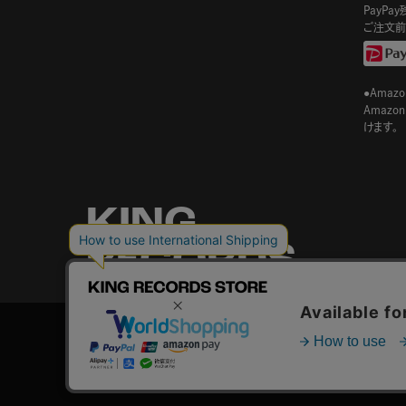
PayP
ご注文前
●Amazo
Amaz
けます。
KING
RECORDS
STORE
© KING RECORD Co.,Ltd.