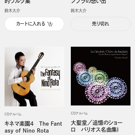
的ワルツ集
ンブラの想い出
鈴木大介
鈴木大介
カートに入れる
売り切れ
CDアルバム
CDアルバム
大聖堂／追憶のショー
キネマ楽園4 The Fant
ロ バリオス名曲集Ⅰ
asy of Nino Rota