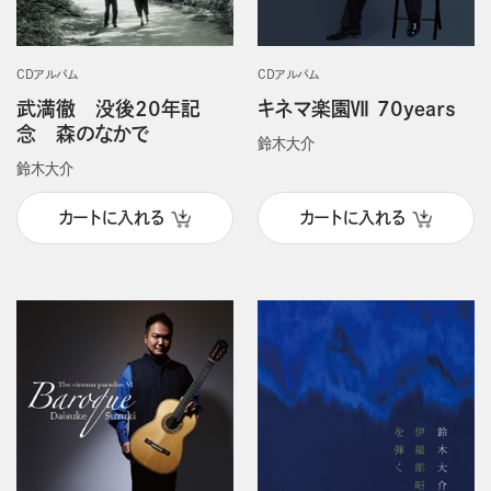
CDアルバム
CDアルバム
武満徹 没後20年記
キネマ楽園Ⅶ 70ｙｅａｒｓ
念 森のなかで
鈴木大介
鈴木大介
カートに入れる
カートに入れる