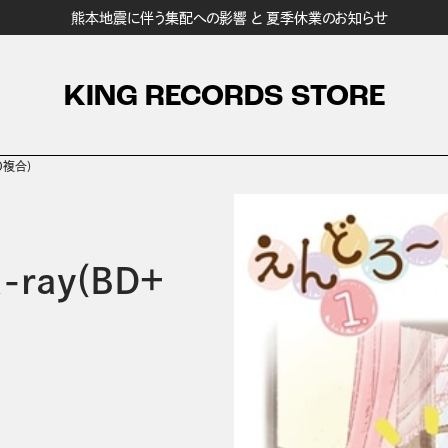
熊本地震に伴う集配への影響 と 夏季休業のお知らせ
KING RECORDS STORE
D複合)
ray(BD＋