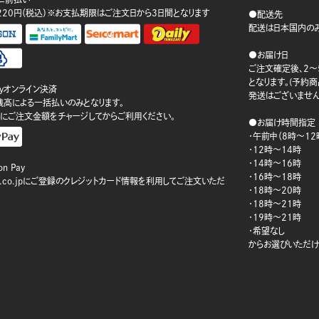
220円（税込）※お支払期限はご注文日から3日間となります
●配送先
配送は日本国内のみ
●お届け日
ご注文確定後、2～
となります。(予約
ayオンライン決済
発送はございません
ay残高による一括払いのみとなります。
にご注文金額をチャージしてからご利用ください。
●お届け時間指定
・午前中（8時～12
・12時～14時
・14時～16時
n Pay
・16時～18時
on.co.jpにご登録のクレジットカード情報を利用してご注文いただ
・18時～20時
・18時～21時
・19時～21時
・希望なし
からお選びいただけ