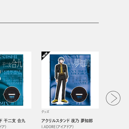
グッズ
グッズ
ド 干二支 合九
アクリルスタンド 夜乃 夢知郎
アクリルス
ドア）
I.ADORE（アイアドア）
I.ADORE（