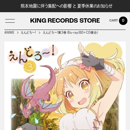
熊本地震に伴う集配への影響 と 夏季休業のお知らせ
KING RECORDS STORE
0
ANIME
えんどろ～!
えんどろ～!第3巻 Blu-ray(BD＋CD複合)
LOG IN